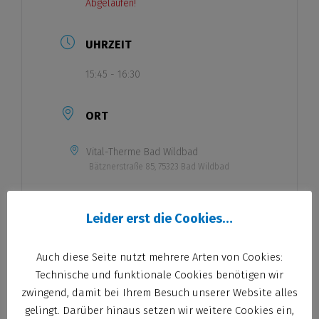
Abgelaufen!
UHRZEIT
15:45 - 16:30
ORT
Vital-Therme Bad Wildbad
Bätznerstraße 85, 75323 Bad Wildbad
Leider erst die Cookies…
KURS
Auch diese Seite nutzt mehrere Arten von Cookies:
Kleinkinderschwimmen
Technische und funktionale Cookies benötigen wir
zwingend, damit bei Ihrem Besuch unserer Website alles
TRAINER
gelingt. Darüber hinaus setzen wir weitere Cookies ein,