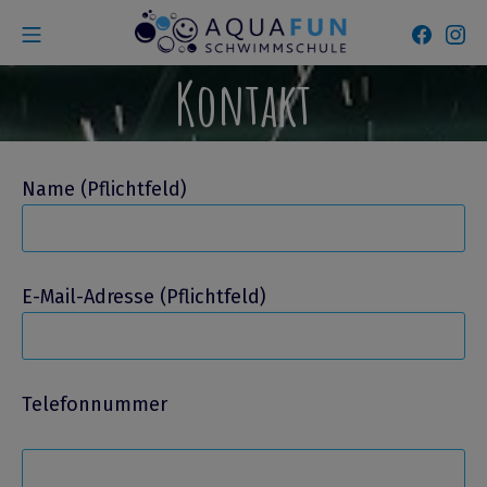
Zum
Mobile Menü
Faceb
In
Inhalt
Aquafun Schwimmsc
springen
Kontakt
Name (Pflichtfeld)
E-Mail-Adresse (Pflichtfeld)
Telefonnummer