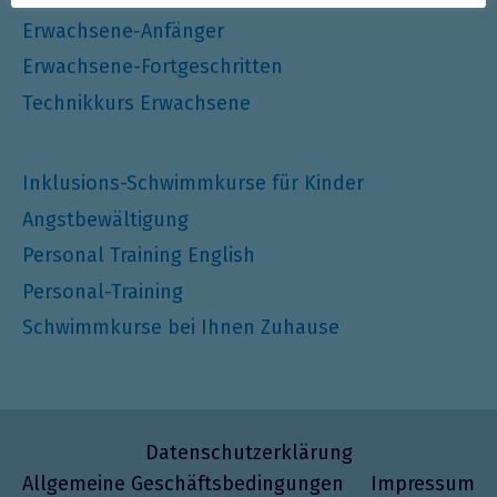
Erwachsene-Anfänger
Erwachsene-Fortgeschritten
Technikkurs Erwachsene
Inklusions-Schwimmkurse für Kinder
Angstbewältigung
Personal Training English
Personal-Training
Schwimmkurse bei Ihnen Zuhause
Datenschutzerklärung
Allgemeine Geschäftsbedingungen
Impressum