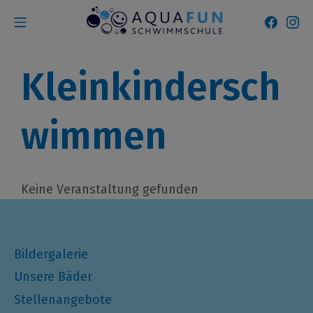
Zum
Mobile Menü
Faceb
In
Inhalt
Aquafun Schwimmsc
springen
Kleinkindersch
wimmen
Keine Veranstaltung gefunden
Bildergalerie
Unsere Bäder
Stellenangebote