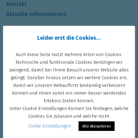
Kontakt
Aktuelle Informationen
Babyschwimmen
Leider erst die Cookies…
Kleinkinderschwimmen
Auch diese Seite nutzt mehrere Arten von Cookies:
Wassergewöhnung
Technische und funktionale Cookies benötigen wir
Eltern-Kind-Schwimmen
zwingend, damit bei Ihrem Besuch unserer Website alles
Anfänger Kinder
gelingt. Darüber hinaus setzen wir weitere Cookies ein,
damit wir unseren Webauftritt beständig verbessern
Inklusions-Kinderschwimmkurse
können und Ihnen somit ein immer besser werdendes
Aufbau Kinder
Erlebnis bieten können.
Folge Kinder
Unter Cookie Einstellungen können Sie festlegen, welche
Fortgeschrittene Kinder
Cookies Sie zulassen und welche nicht.
Ferienintensivkurse-Anfänger
Cooke Einstellungen
Alle Akzeptieren
Ferienintensivkurse-Fortgeschritten