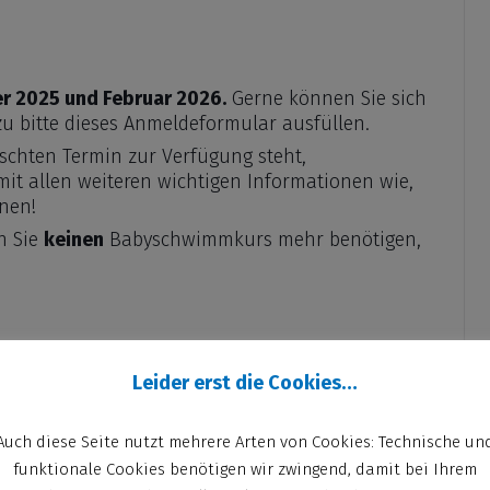
 2025 und Februar 2026.
Gerne können Sie sich
zu bitte dieses Anmeldeformular ausfüllen.
schten Termin zur Verfügung steht,
mit allen weiteren
wichtigen Informationen wie,
hnen
!
n Sie
keinen
Babyschwimmkurs mehr benötigen,
Leider erst die Cookies…
Auch diese Seite nutzt mehrere Arten von Cookies: Technische un
funktionale Cookies benötigen wir zwingend, damit bei Ihrem