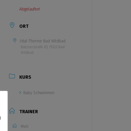
Abgelaufen!
ORT
Vital-Therme Bad Wildbad
Bätznerstraße 85, 75323 Bad
Wildbad
KURS
Baby Schwimmen
TRAINER
d
Meli