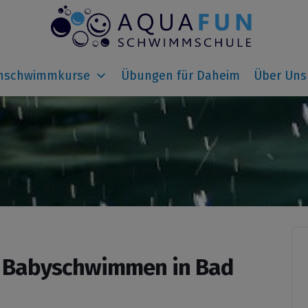
Aquafun Schwimmschul
enschwimmkurse
Übungen für Daheim
Über Uns
 Babyschwimmen in Bad