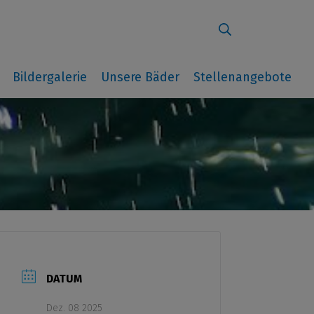
Suche
e
Bildergalerie
Unsere Bäder
Stellenangebote
DATUM
Dez. 08 2025