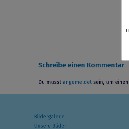
U
Schreibe einen Kommentar
Du musst
angemeldet
sein, um eine
Bildergalerie
Unsere Bäder