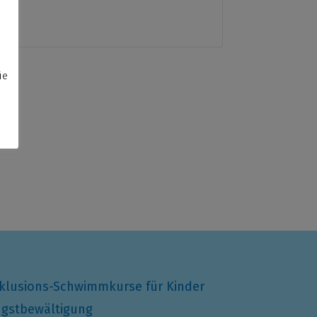
s
ie
klusions-Schwimmkurse für Kinder
gstbewältigung